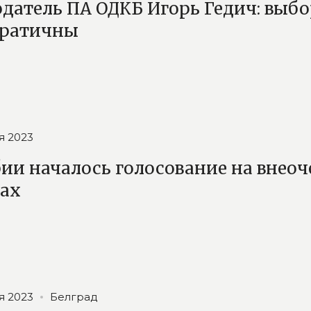
датель ПА ОДКБ Игорь Гедич: выб
ратичны
я 2023
бии началось голосование на вне
ах
я 2023
Белград