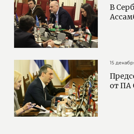
В Сер
Ассам
15 декабр
Предс
от ПА