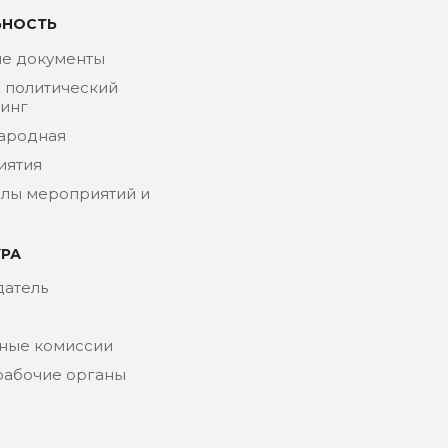
ЬНОСТЬ
е документы
- политический
инг
ародная
иятия
лы мероприятий и
УРА
атель
ные комиссии
рабочие органы
риат