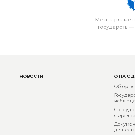
Межпарламент
государств —
НОВОСТИ
О ПА ОД
Об орга
Государ
наблюда
Сотрудн
с орган
Докумен
деятель