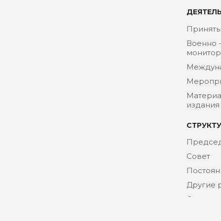
ДЕЯТЕЛ
Приняты
Военно 
монитор
Междун
Меропр
Материа
издания
СТРУКТ
Председ
Совет
Постоян
Другие 
Секрета