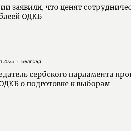
бии заявили, что ценят сотрудниче
блеей ОДКБ
я 2023
Белград
едатель сербского парламента п
 ОДКБ о подготовке к выборам