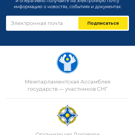
и оперативно получайте на электронную почту
информацию о новостях, событиях и документах:
Подписаться
Межпарламентская Ассамблея
государств — участников СНГ
Организация Договора