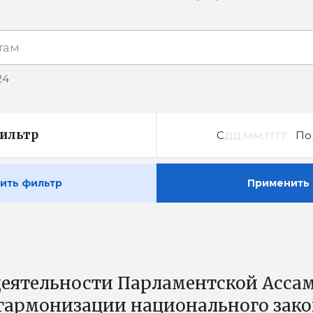
24
ильтр
С
По
ить фильтр
Применить 
ятельности Парламентской Ассам
гармонизации национального зако