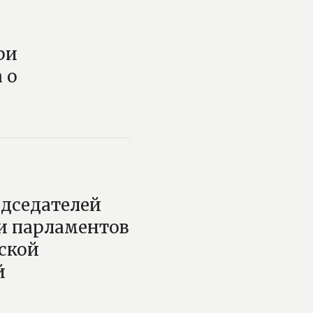
ри
 о
дседателей
ти парламентов
ской
й