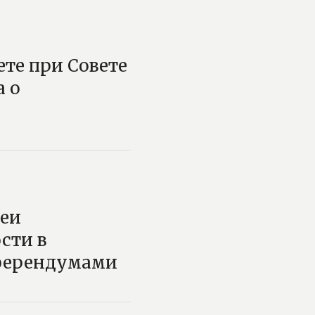
те при Совете
а о
еи
сти в
ферендумами