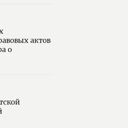
х
равовых актов
а о
тской
й