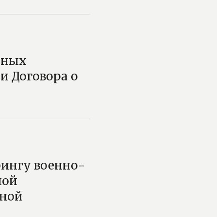
нных
и Договора о
ингу военно-
ной
вной