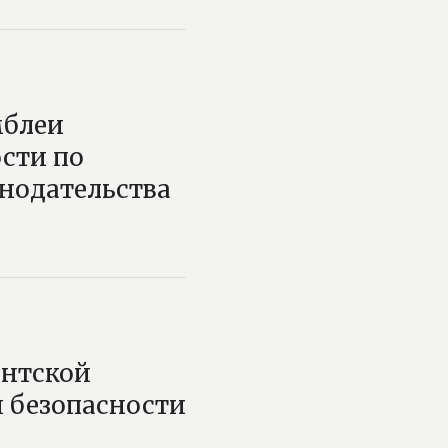
мблеи
сти по
нодательства
ентской
й безопасности